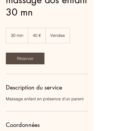
30 mn
40
euros
30 min
3
40 €
Vendee
0
m
i
n
Réserver
Description du service
Massage enfant en présence d'un parent
Coordonnées