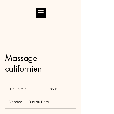
Massage
californien
85
euros
1 h 15 min
1
85 €
1
5
Vendee
|
Rue du Parc
m
i
n