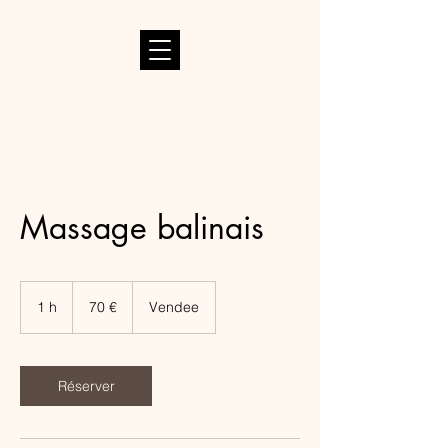
Massage balinais
70
euros
1 h
1
70 €
Vendee
Réserver