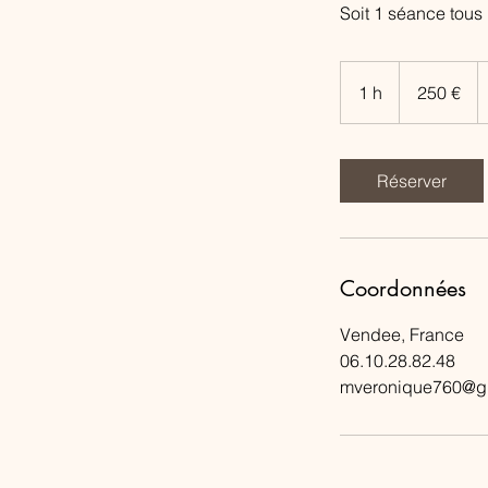
Soit 1 séance tous 
250
euros
1 h
1
250 €
Réserver
Coordonnées
Vendee, France
06.10.28.82.48
mveronique760@g