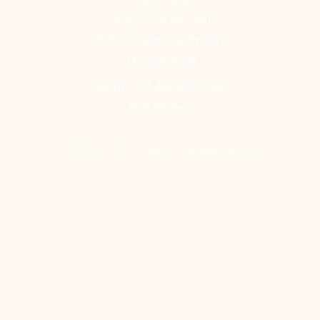
4 rue du 18 juin 1940
85460 L'Aiguillon la Presqu'Île
06 10 28 82 48
SIRET : 342 885 829 00032
RCP Médinat
©2020 par Zen E' Sens. Créé avec Wix.com