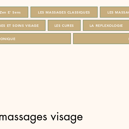
Zen E' Sens
LES MASSAGES CLASSIQUES
LES MASSA
ES ET SOINS VISAGE
LES CURES
LA REFLEXOLOGIE
RONIQUE
massages visage