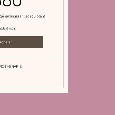
e amincissant et sculptant
able 6 mois
Acheter
ROTHERAPIE