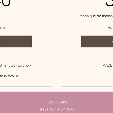
technique de massag
mois
Val
r
 minutes (au choix)
MADE
te la famille
Zen E' Sens
4 rue du 18 juin 1940