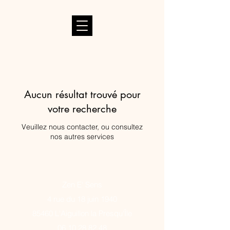
Aucun résultat trouvé pour
votre recherche
Veuillez nous contacter, ou consultez
nos autres services
Zen E' Sens
4 rue du 18 juin 1940
85460 L'Aiguillon la Presqu'Île
06 10 28 82 48